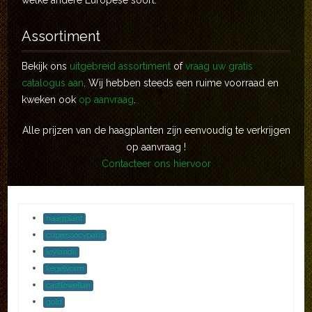
welke andere Europese soort.
Assortiment
Bekijk ons
uitgebreid assortiment
of
vraag uw gratis
catalogus aan
. Wij hebben steeds een ruime voorraad en
kweken ook
op aanvraag
.
Alle prijzen van de haagplanten zijn eenvoudig te verkrijgen
op aanvraag !
Contacteer ons hiervoor
haagplant
cupressocyparis
leylandii
kegelvorm
castlewellan
gold