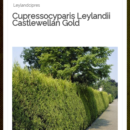
Leylandcipres
Cupressocyparis Leylandii
Castlewellan Gold