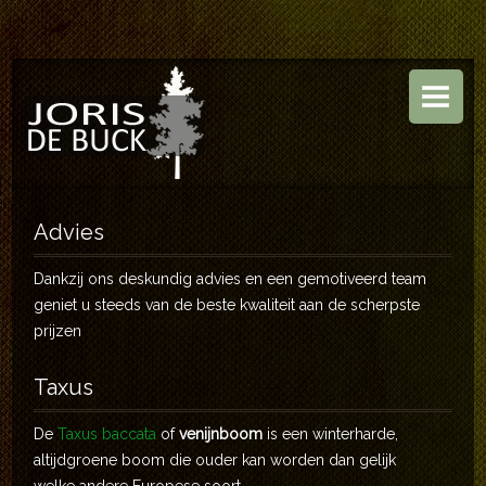
HOME
BOOMKWEKERIJ
TUINEN
ASSORTIMENT
Advies
CONTACT
Dankzij ons deskundig advies en een gemotiveerd team
geniet u steeds van de beste kwaliteit aan de scherpste
prijzen
Taxus
De
Taxus baccata
of
venijnboom
is een winterharde,
altijdgroene boom die ouder kan worden dan gelijk