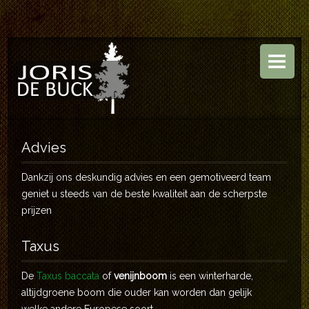
HOME
BOOMKWEKERIJ
TUINEN
ASSORTIMENT
Advies
CONTACT
Dankzij ons deskundig advies en een gemotiveerd team
geniet u steeds van de beste kwaliteit aan de scherpste
prijzen
Taxus
De
Taxus baccata
of
venijnboom
is een winterharde,
altijdgroene boom die ouder kan worden dan gelijk