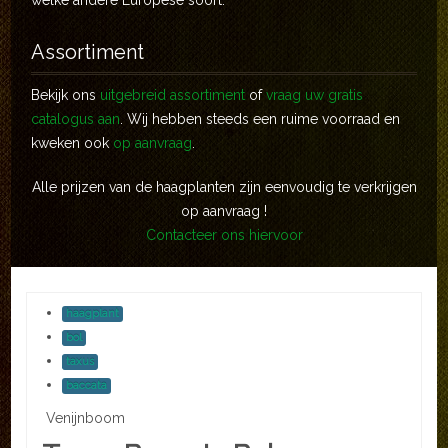
welke andere Europese soort.
Assortiment
Bekijk ons
uitgebreid assortiment
of
vraag uw gratis
catalogus aan
. Wij hebben steeds een ruime voorraad en
kweken ook
op aanvraag
.
Alle prijzen van de haagplanten zijn eenvoudig te verkrijgen
op aanvraag !
Contacteer ons hiervoor
haagplant
bol
taxus
baccata
Venijnboom