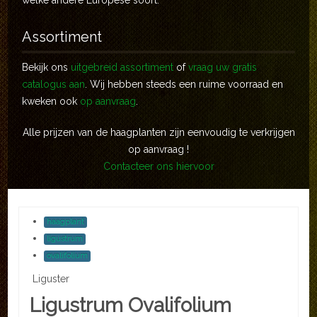
welke andere Europese soort.
Assortiment
Bekijk ons
uitgebreid assortiment
of
vraag uw gratis
catalogus aan
. Wij hebben steeds een ruime voorraad en
kweken ook
op aanvraag
.
Alle prijzen van de haagplanten zijn eenvoudig te verkrijgen
op aanvraag !
Contacteer ons hiervoor
haagplant
ligustrum
ovalifolium
Liguster
Ligustrum Ovalifolium