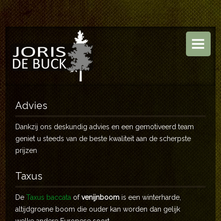
HOME
BOOMKWEKERIJ
TUINEN
ASSORTIMENT
Advies
CONTACT
Dankzij ons deskundig advies en een gemotiveerd team
geniet u steeds van de beste kwaliteit aan de scherpste
prijzen
Taxus
De
Taxus baccata
of
venijnboom
is een winterharde,
altijdgroene boom die ouder kan worden dan gelijk