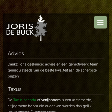
HOME
BOOMKWEKERIJ
TUINEN
ASSORTIMENT
Advies
CONTACT
Dankzij ons deskundig advies en een gemotiveerd team
geniet u steeds van de beste kwaliteit aan de scherpste
prijzen
Taxus
De
Taxus baccata
of
venijnboom
is een winterharde,
altijdgroene boom die ouder kan worden dan gelijk