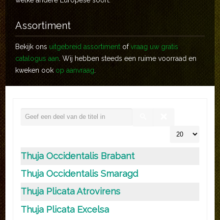
welke andere Europese soort.
Assortiment
Bekijk ons
uitgebreid assortiment
of
vraag uw gratis
catalogus aan
. Wij hebben steeds een ruime voorraad en
kweken ook
op aanvraag
.
Thuja Occidentalis Brabant
Thuja Occidentalis Smaragd
Thuja Plicata Atrovirens
Thuja Plicata Excelsa