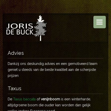
HOME
BOOMKWEKERIJ
TUINEN
ASSORTIMENT
Advies
CONTACT
Dankzij ons deskundig advies en een gemotiveerd team
geniet u steeds van de beste kwaliteit aan de scherpste
prijzen
Taxus
De
Taxus baccata
of
venijnboom
is een winterharde,
altijdgroene boom die ouder kan worden dan gelijk