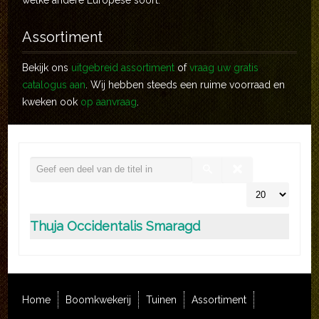
welke andere Europese soort.
Assortiment
Bekijk ons
uitgebreid assortiment
of
vraag uw gratis
catalogus aan
. Wij hebben steeds een ruime voorraad en
kweken ook
op aanvraag
.
Thuja Occidentalis Smaragd
Home
Boomkwekerij
Tuinen
Assortiment