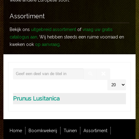
welke andere Europese soort.
Assortiment
Bekijk ons
uitgebreid assortiment
of
vraag uw gratis
catalogus aan
. Wij hebben steeds een ruime voorraad en
kweken ook
op aanvraag
.
Prunus Lusitanica
Home
Boomkwekerij
Tuinen
Assortiment