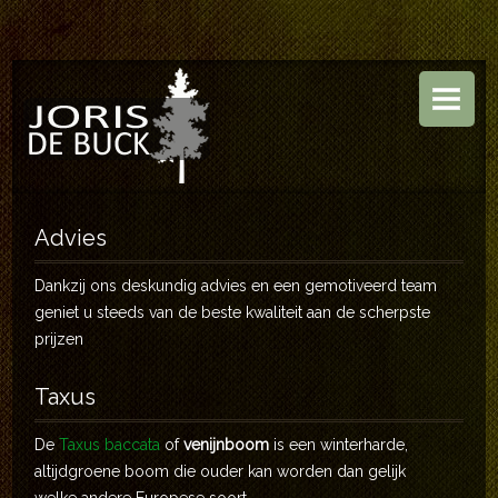
HOME
BOOMKWEKERIJ
TUINEN
ASSORTIMENT
Advies
CONTACT
Dankzij ons deskundig advies en een gemotiveerd team
geniet u steeds van de beste kwaliteit aan de scherpste
prijzen
Taxus
De
Taxus baccata
of
venijnboom
is een winterharde,
altijdgroene boom die ouder kan worden dan gelijk